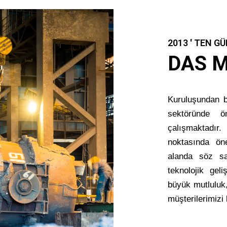
2013 ' TEN 
DAS M
Kuruluşundan bu
sektöründe ö
çalışmaktadır
noktasında ön
alanda söz sa
teknolojik gel
büyük mutluluk
müşterilerimizi 