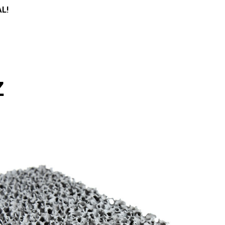
AL!
Z